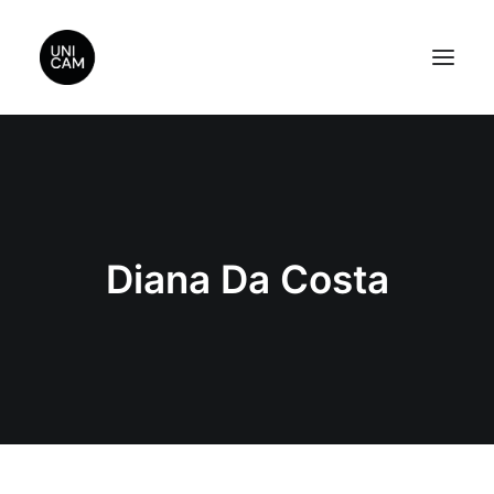
Home
About Us
Videos
Diana Da Costa
Contact Us
Sponsors
Search