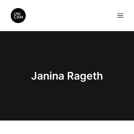
Home
About Us
Videos
Janina Rageth
Contact Us
Sponsors
Search