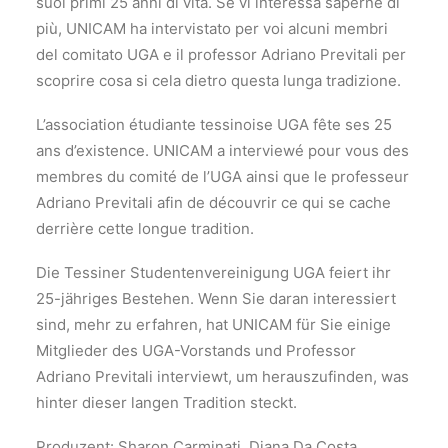
suoi primi 25 anni di vita. Se vi interessa saperne di
più, UNICAM ha intervistato per voi alcuni membri
del comitato UGA e il professor Adriano Previtali per
scoprire cosa si cela dietro questa lunga tradizione.
L’association étudiante tessinoise UGA fête ses 25
ans d’existence. UNICAM a interviewé pour vous des
membres du comité de l’UGA ainsi que le professeur
Adriano Previtali afin de découvrir ce qui se cache
derrière cette longue tradition.
Die Tessiner Studentenvereinigung UGA feiert ihr
25-jähriges Bestehen. Wenn Sie daran interessiert
sind, mehr zu erfahren, hat UNICAM für Sie einige
Mitglieder des UGA-Vorstands und Professor
Adriano Previtali interviewt, um herauszufinden, was
hinter dieser langen Tradition steckt.
Produzent: Sharon Carminati, Diana Da Costa