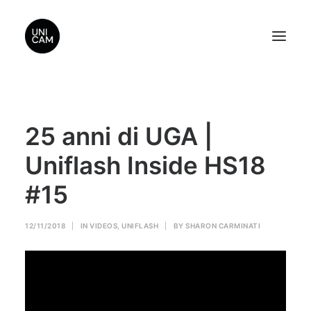
Home
25 anni di UGA |
About Us
Videos
Uniflash Inside HS18
Contact Us
#15
Sponsors
12/11/2018
|
IN
VIDEOS
,
UNIFLASH
|
BY
SHARON CARMINATI
Search