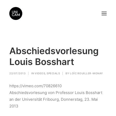
Home
Abschiedsvorlesung
About Us
Videos
Louis Bosshart
Contact Us
22/07/2013
|
IN
VIDEOS
,
SPECIALS
|
BY
LOÏC ROUILLER-MONAY
Sponsors
https://vimeo.com/70826610
Abschiedsvorlesung von Professor Louis Bosshart
Search
an der Universität Fribourg, Donnerstag, 23. Mai
2013