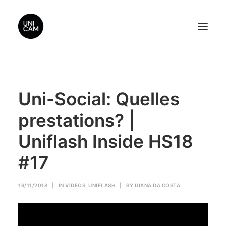
Home
Uni-Social: Quelles
About Us
Videos
prestations? |
Contact Us
Uniflash Inside HS18
Sponsors
#17
Search
19/11/2018
|
IN
VIDEOS
,
UNIFLASH
|
BY
DIANA DA COSTA