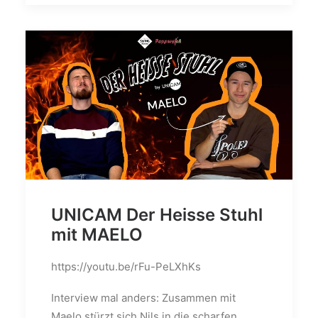
UNICAM Der Heisse Stuhl
mit MAELO
https://youtu.be/rFu-PeLXhKs
Interview mal anders: Zusammen mit
Maelo stürzt sich Nils in die scharfen