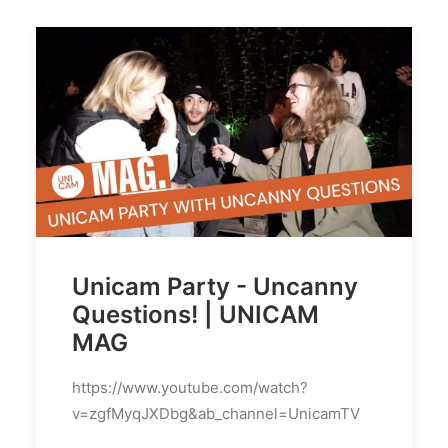
Unicam Party - Uncanny
Questions! | UNICAM
MAG
https://www.youtube.com/watch?
v=zgfMyqJXDbg&ab_channel=UnicamTV