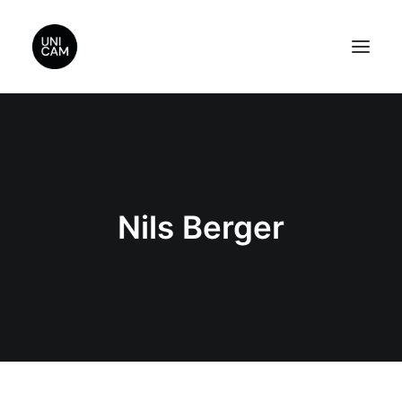
Home
About Us
Videos
Nils Berger
Contact Us
Sponsors
Search