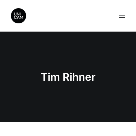
Home
About Us
Videos
Tim Rihner
Contact Us
Sponsors
Search