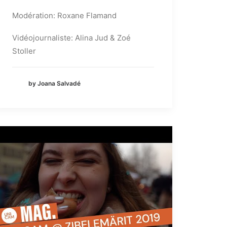
Modération: Roxane Flamand
Vidéojournaliste: Alina Jud & Zoé
Stoller
by Joana Salvadé