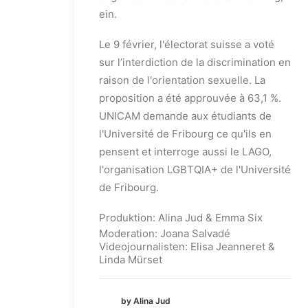
ein.
Le 9 février, l'électorat suisse a voté
sur l’interdiction de la discrimination en
raison de l'orientation sexuelle. La
proposition a été approuvée à 63,1 %.
UNICAM demande aux étudiants de
l'Université de Fribourg ce qu'ils en
pensent et interroge aussi le LAGO,
l'organisation LGBTQIA+ de l'Université
de Fribourg.
Produktion: Alina Jud & Emma Six
Moderation: Joana Salvadé
Videojournalisten: Elisa Jeanneret &
Linda Mürset
by Alina Jud