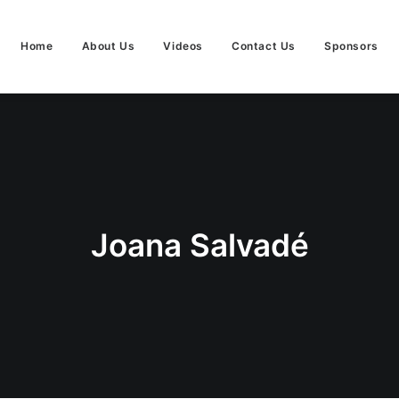
Home
About Us
Videos
Contact Us
Sponsors
Joana Salvadé