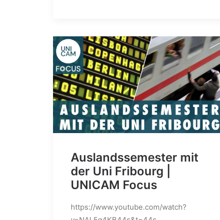
Auslandssemester mit
der Uni Fribourg |
UNICAM Focus
https://www.youtube.com/watch?
v=NAL5g4KB44s&t=44s